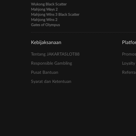
Wukong Black Scatter
Mahjong Ways 2
Mahjong Wins 3 Black Scatter
Mahjong Wins 2
Gates of Olympus
Kebijaksanaan
Platfo
Tentang JAKARTASLOT88
Promos
Responsible Gambling
Loyalty
Pusat Bantuan
Referra
Syarat dan Ketentuan