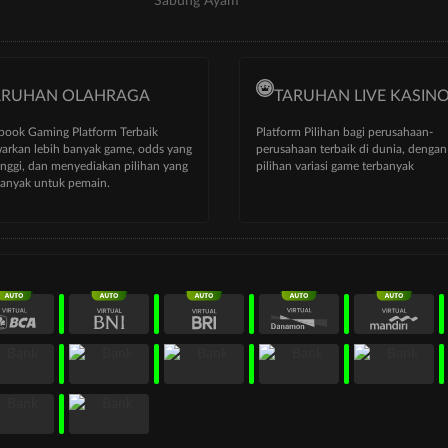
Sabung Ayam
ARUHAN OLAHRAGA
TARUHAN LIVE KASIN
book Gaming Platform Terbaik
Platform Pilihan bagi perusahaan-
rkan lebih banyak game, odds yang
perusahaan terbaik di dunia, dengan
tinggi, dan menyediakan pilihan yang
pilihan variasi game terbanyak
banyak untuk pemain.