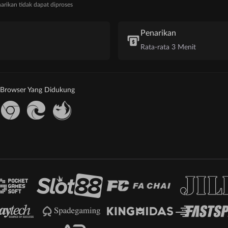
arikan tidak dapat diproses
Penarikan
Rata-rata 3 Menit
Browser Yang Didukung