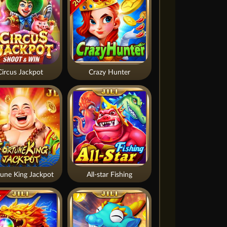
Circus Jackpot
Crazy Hunter
tune King Jackpot
All-star Fishing