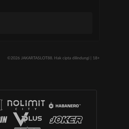
©2026 JAKARTASLOT88. Hak cipta dilindungi | 18+