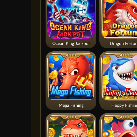
Ocean King Jackpot
Dragon Fortu
Mega Fishing
Happy Fishin