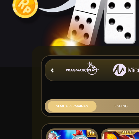
SEMUA PERMAINAN
FISHING