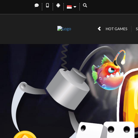
HOT GAMES