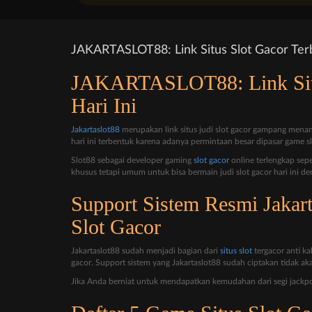
JAKARTASLOT88: Link Situs Slot Gacor Ter
JAKARTASLOT88: Link Situ
Hari Ini
Jakartaslot88
merupakan link situs judi slot gacor gampang menang
hari ini terbentuk karena adanya permintaan besar dipasar game s
Slot88 sebagai developer gaming
slot gacor
online terlengkap sepe
khusus tetapi umum untuk bisa bermain judi slot gacor hari ini d
Support Sistem Resmi Jaka
Slot Gacor
Jakartaslot88 sudah menjadi bagian dari
situs slot
tergacor anti k
gacor. Support sistem yang Jakartaslot88 sudah ciptakan tidak
Jika Anda berniat untuk mendapatkan kemudahan dari segi jackpo