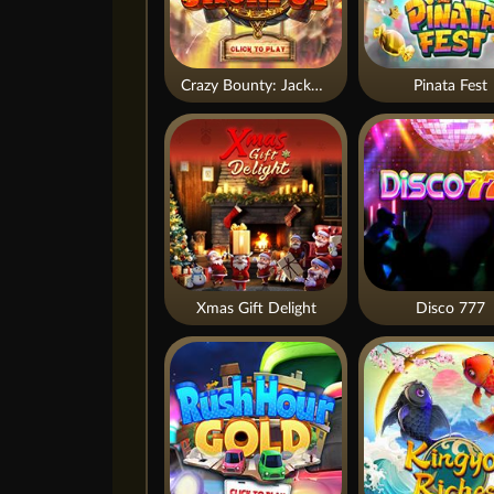
Crazy Bounty: Jackpot
Pinata Fest
Xmas Gift Delight
Disco 777