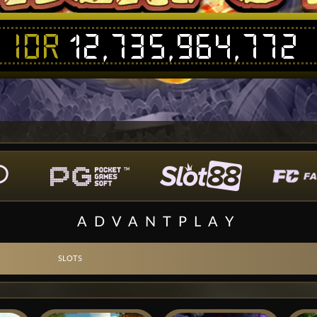
IDR
12,735,964,772
ADVANTPLAY
SLOTS