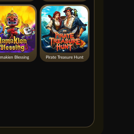
makien Blessing
Pirate Treasure Hunt