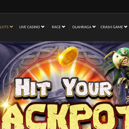
SLOTS
LIVE CASINO
RACE
OLAHRAGA
CRASH GAME