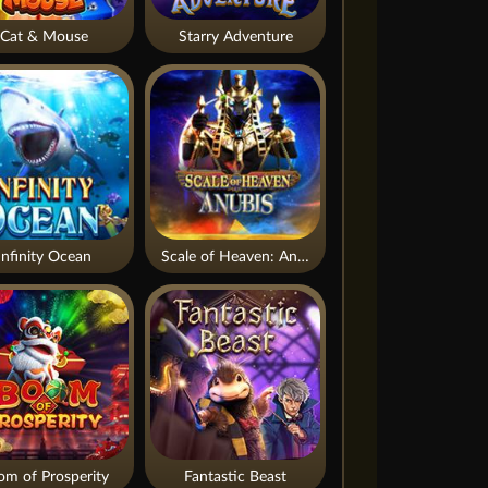
Cat & Mouse
Starry Adventure
Infinity Ocean
Scale of Heaven: Anubis
m of Prosperity
Fantastic Beast