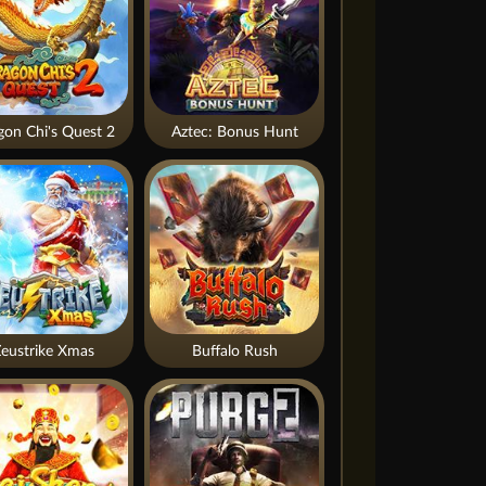
gon Chi's Quest 2
Aztec: Bonus Hunt
eustrike Xmas
Buffalo Rush