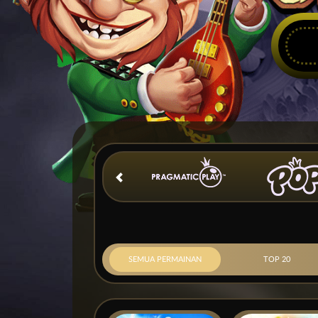
SEMUA PERMAINAN
TOP 20