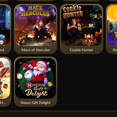
ind
Mace of Hercules
Cookie Hunter
Ra
Buffalo Rush HIGHROLLER
Nexus Gift Delight