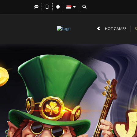
HOT GAMES