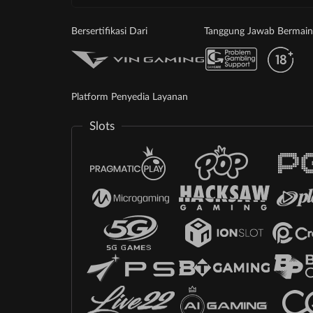
Bersertifikasi Dari
Tanggung Jawab Bermain
Platform Penyedia Layanan
Slots