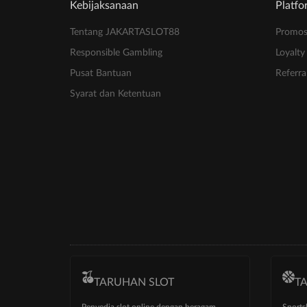
Kebijaksanaan
Platfo
Tentang JAKARTASLOT88
Promos
Responsible Gambling
Loyalty
Pusat Bantuan
Referra
Syarat dan Ketentuan
TARUHAN SLOT
T
Penyedia slot online dengan beragam
Sports