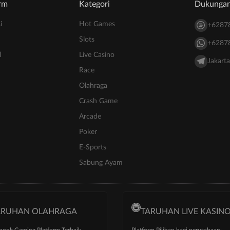
rm
Kategori
Dukunga
i
Hot Games
+6287
Slots
+6287
l
Live Casino
Jakarta
Race
Olahraga
Crash Game
Arcade
Poker
E-Sports
Sabung Ayam
ARUHAN OLAHRAGA
TARUHAN LIVE KASIN
book Gaming Platform Terbaik
Platform Pilihan bagi perusahaan-