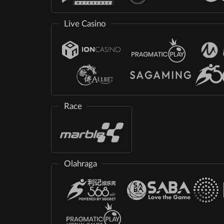
Live Casino
Race
Olahraga