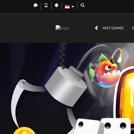
HOT GAMES