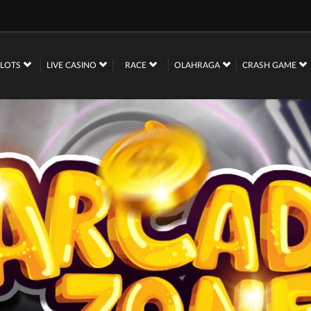
SLOTS
LIVE CASINO
RACE
OLAHRAGA
CRASH GAME