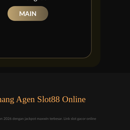
MAIN
ang Agen Slot88 Online
un 2026 dengan jackpot maxwin terbesar. Link slot gacor online