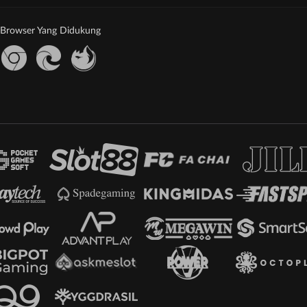
Browser Yang Didukung