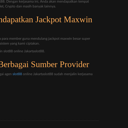
slot88. Dengan kerjasama ini, Anda akan mendapatkan tempat
let, Crypto dan masih banyak lainnya.
ndapatkan Jackpot Maxwin
ada para member guna mendulang jackpot maxwin besar super
istem yang kami ciptakan.
 slot88 online Jakartaslot88.
Berbagai Sumber Provider
agai agen
slot88
online Jakartaslot88 sudah menjalin kerjasama