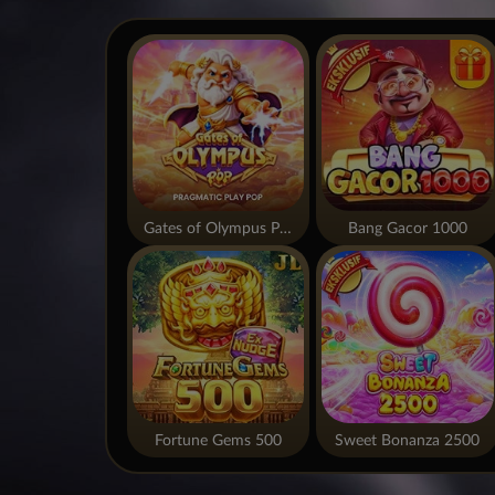
Gates of Olympus POP
Bang Gacor 1000
Fortune Gems 500
Sweet Bonanza 2500