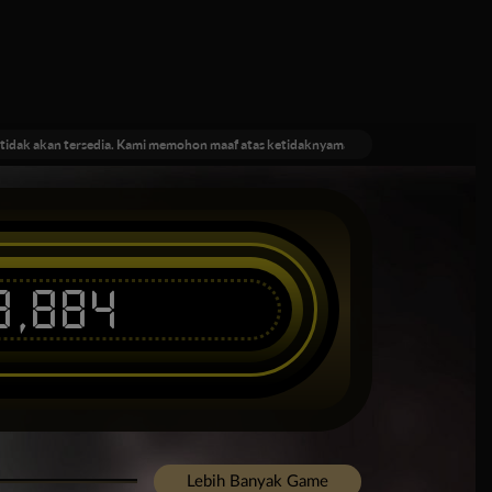
kan tersedia. Kami memohon maaf atas ketidaknyamanan yang mungkin ditimbulkan.
3,884
Lebih Banyak Game