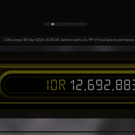
ampai 30-Sep-2026 15.00.00. Selama waktu ini, PP Virtual Sports permainan tidak a
IDR
12,692,88