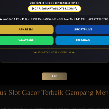
Cari kami di
G
o
o
g
l
e
dengan kata kunci :
🌐 CARIJAKARTASLOT88.COM 🔍
⚠️ WASPADA PENIPUAN! PASTIKAN ANDA MENGGUNAKAN LINK ASLI JAKARTASLOT88
APK RESMI
LINK RTP LIVE
WHATSAPP
TELEGRAM
👑 JAKARTASLOT88 • OFFICIAL 👑
OK
aik Gampang Menang Agen Slot88 Online Hari Ini
 Slot Gacor Terbaik Gampang Mena
hari ini yang menyediakan layanan resmi sebagai agen slot88 online terpercaya tahun