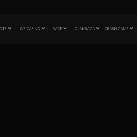
LOTS
LIVE CASINO
RACE
OLAHRAGA
CRASH GAME