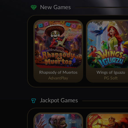
New Games
Rhapsody of Muertos
Wings of Iguazu
AdvantPlay
PG Soft
Jackpot Games