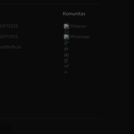
Komunitas
32972355
Telegram
32972355
Whatsapp
lot88official