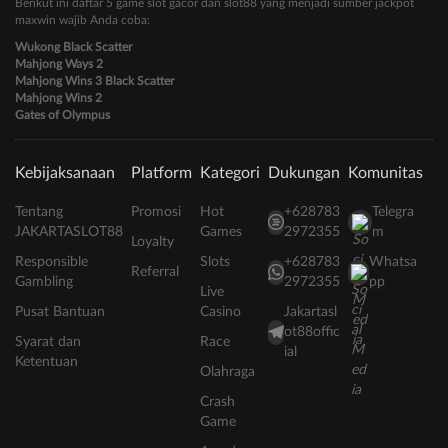
Berikut ini daftar 5 game slot gacor dan slot88 yang menjadi sumber jackpot
maxwin wajib Anda coba:
Wukong Black Scatter
Mahjong Ways 2
Mahjong Wins 3 Black Scatter
Mahjong Wins 2
Gates of Olympus
Kebijaksanaan
Platform
Kategori
Dukungan
Komunitas
Tentang
Promosi
Hot
+628783
Telegra
JAKARTASLOT88
Games
2972355
m
Loyalty
Responsible
Slots
+628783
Whatsa
Referral
Gambling
2972355
pp
Live
Pusat Bantuan
Casino
Jakartasl
ot88offic
Syarat dan
Race
ial
Ketentuan
Olahraga
Crash
Game