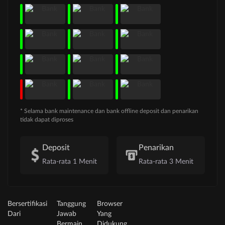
* Selama bank maintenance dan bank offline deposit dan penarikan
tidak dapat diproses
Deposit
Penarikan
Rata-rata 1 Menit
Rata-rata 3 Menit
Bersertifikasi
Tanggung
Browser
Dari
Jawab
Yang
Bermain
Didukung