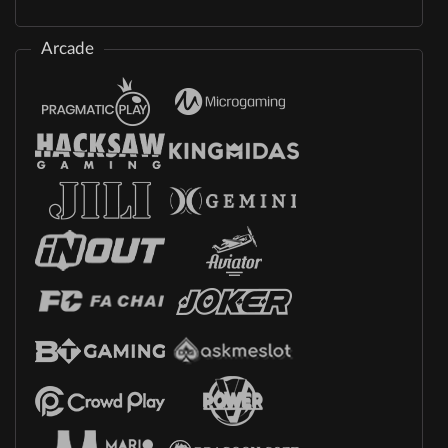
Arcade