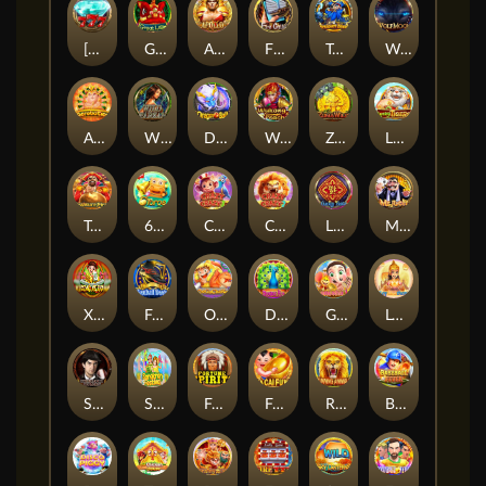
[777]
Great Lion
Apollo
Fire Chibi M
Treasure Island
Wolf Moon
Acrobatics
Wild Tarzan
Dragon Ball
WuKong&Peaches
Zuma Wild
Lucky Tigers
Treasure Pirate
6 Toros
Crazy Crazy 3
Crazy Crazy 2
Lucky Bats
Mr.Rich
Xiao Ne Zha
Football Boots
Oo Ga Cha Ka
Double Fly
Ganesha Jr.
Loy Krathong
Sherlock Holmes
Songkran Festival
Fortune Spirits
Fa Cai Fu Wa
Running Animals
Baseball Fever