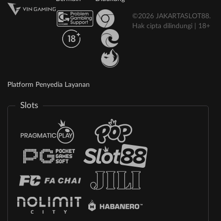
©2026 JAKARTASLOT88.
Hak cipta dilindungi | 18+
Platform Penyedia Layanan
Slots