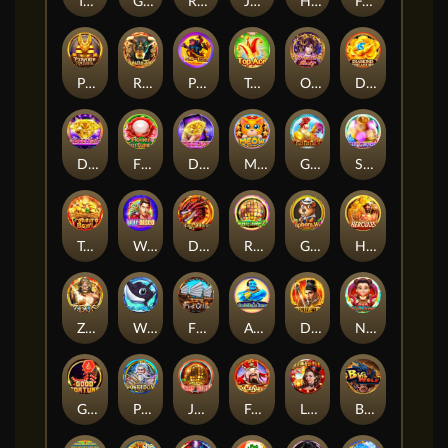
Top Ace 2
Gu Gu Gu2
Rave Jump
Jewel Luxury
Happy Rich Year
Fruit King
Pyramid Raider
Running Toro
Pig Of Luck
Top Ace
Oriental Beauty
Diamond Treasure
Disco Night
Flower Fortunes
Disco Night M
Meow
Gu Gu Gu 3
Six Candy
Treasure Bowl
Wolf Disco
Dragon Heart
Rave Jump 2
Gophers War
Hercules
Zeus
Water World
Fire Chibi
Aladdin's lamp
Detective Dee 2
Ne Zha Advent
Good Fortune
Poseidon
Jump High
Fa Cai Shen2
Lucky Boxes
Big Wolf