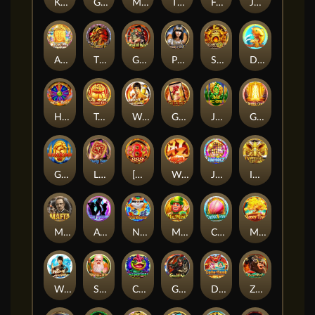
King Kong Shake
Gold Stealer
Myeong-ryang
Thor 2
Fortune Dragon
Jump Higher Mobile
Apsaras
The Beast War
God of War M
Pharaoh's Gold
Super5
Dragon Koi
Hot Spin
Treasure House
Watah Master 2
Gu Gu Gu 2 M
Jin Bi Hui Huang
Greek Gods
Golden Dragon Club
Lucky Bats M
[888]
Won Won Won
Jump High 2
Invincible Elephant
Mafia
All Wilds
Ninja Raccoon
Mr. Miser
Cricket Fever
Money Tree
Watah Master
Shou-Xin
Chameleon
God of War
Dollar Bomb
ZhongKui